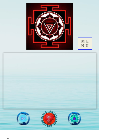
ME
NU